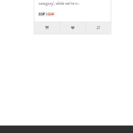
category', while we're n..
80₽
100₽