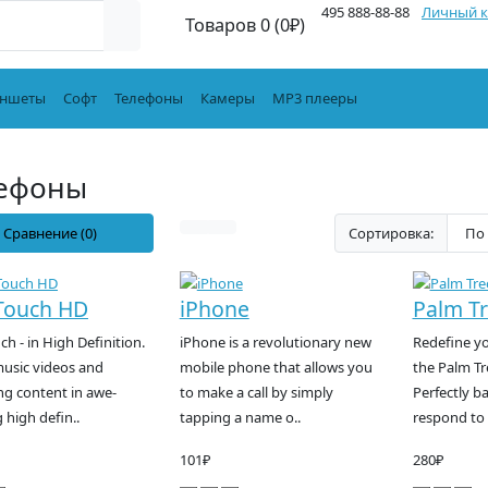
495 888-88-88
Личный к
Товаров 0 (0₽)
ншеты
Софт
Телефоны
Камеры
MP3 плееры
ефоны
Сравнение (0)
Сортировка:
Touch HD
iPhone
Palm Tr
h - in High Definition.
iPhone is a revolutionary new
Redefine y
usic videos and
mobile phone that allows you
the Palm T
ng content in awe-
to make a call by simply
Perfectly b
g high defin..
tapping a name o..
respond to 
101₽
280₽