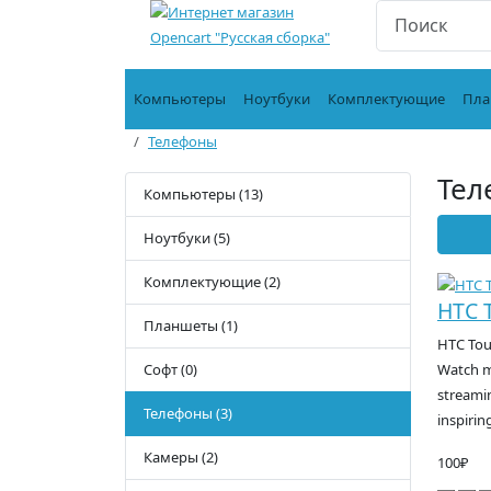
Компьютеры
Ноутбуки
Комплектующие
Пла
Телефоны
Тел
Компьютеры (13)
Ноутбуки (5)
Комплектующие (2)
HTC 
Планшеты (1)
HTC Touc
Софт (0)
Watch m
streami
Телефоны (3)
inspirin
Камеры (2)
100₽