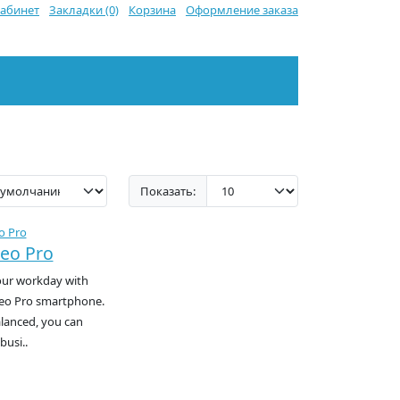
абинет
Закладки (0)
Корзина
Оформление заказа
Показать:
eo Pro
our workday with
reo Pro smartphone.
alanced, you can
busi..