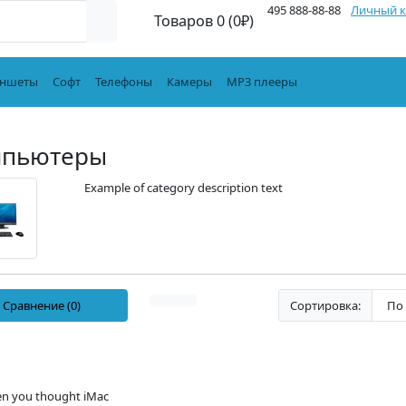
495 888-88-88
Личный к
Товаров 0 (0₽)
ншеты
Софт
Телефоны
Камеры
MP3 плееры
мпьютеры
Example of category description text
Сравнение (0)
Сортировка:
en you thought iMac