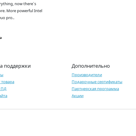
rything, now there´s
re. More powerful Intel
uo pro..
а поддержки
Дополнительно
ты
Производители
 товара
Подарочные сертификаты
 ПД
Партнерская программа
айта
Акции